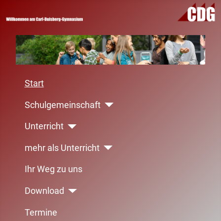
Start
Schulgemeinschaft
Unterricht
mehr als Unterricht
Ihr Weg zu uns
Download
Termine