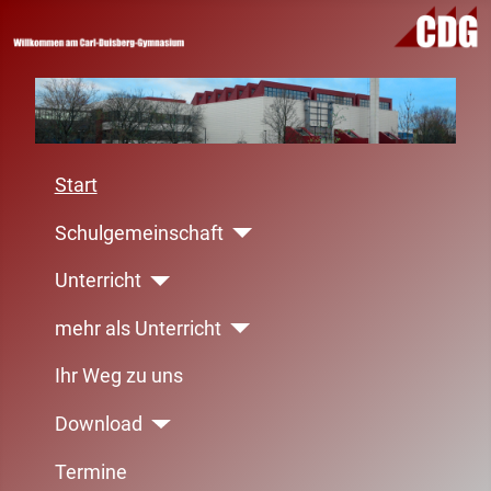
Start
Schulgemeinschaft
Unterricht
mehr als Unterricht
Ihr Weg zu uns
Download
Termine