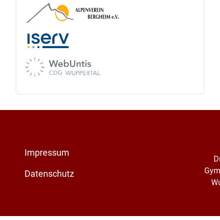
Impressum
D
Gym
Datenschutz
Wu