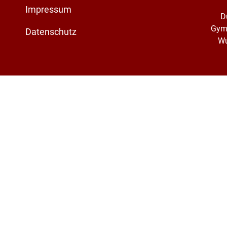
Impressum
D
Gym
Datenschutz
Wu