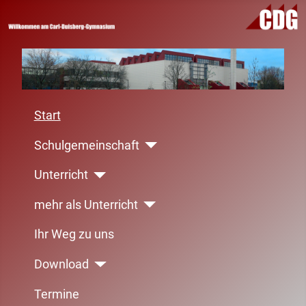
Start
Schulgemeinschaft
Unterricht
mehr als Unterricht
Ihr Weg zu uns
Download
Termine