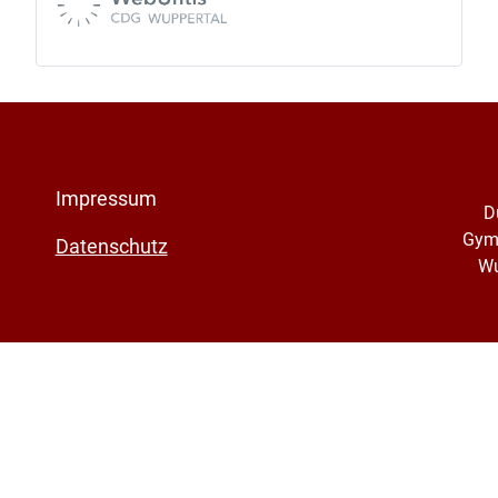
Impressum
D
Gym
Datenschutz
Wu