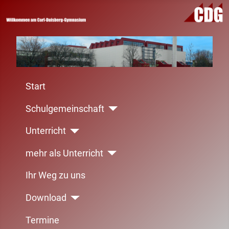
Start
Schulgemeinschaft
Unterricht
mehr als Unterricht
Ihr Weg zu uns
Download
Termine