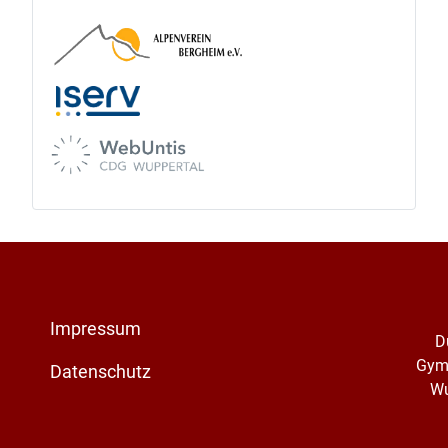
Impressum
D
Gym
Datenschutz
Wu