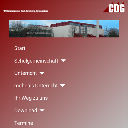
Start
Schulgemeinschaft
Unterricht
mehr als Unterricht
Ihr Weg zu uns
Download
Termine