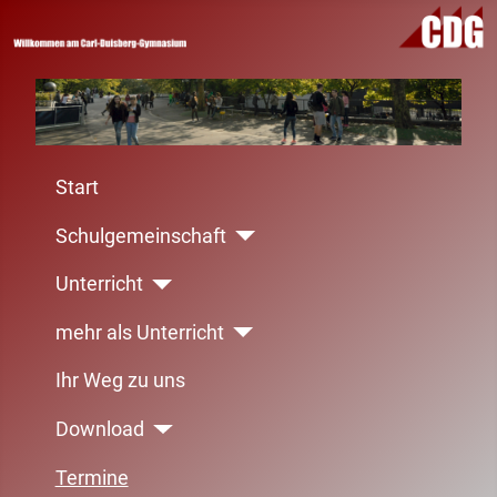
Start
Schulgemeinschaft
Unterricht
mehr als Unterricht
Ihr Weg zu uns
Download
Termine